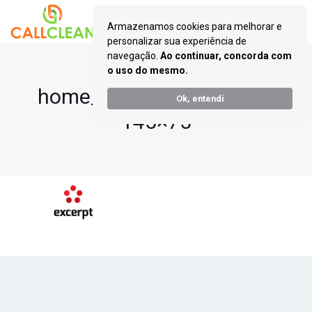
Armazenamos cookies para melhorar e
personalizar sua experiência de
navegação.
Ao continuar, concorda com
o uso do mesmo.
home_betheme_client_2-
Ok, entendi
145×75