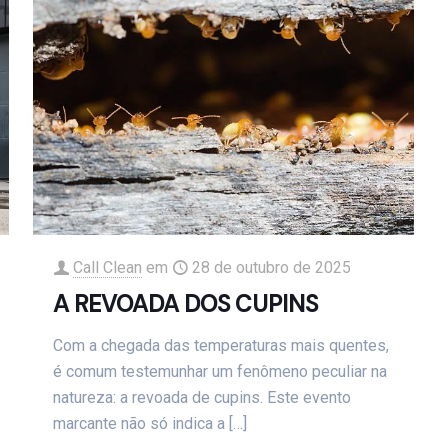
Call Clean
em
28 de outubro de 2025
A REVOADA DOS CUPINS
Com a chegada das temperaturas mais quentes,
é comum testemunhar um fenômeno peculiar na
natureza: a revoada de cupins. Este evento
marcante não só indica a
[…]